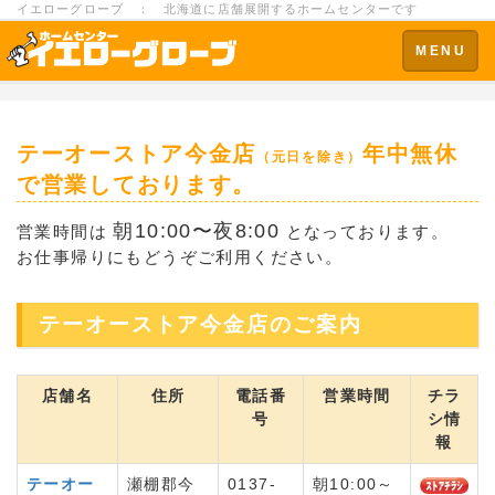
イエローグローブ ： 北海道に店舗展開するホームセンターです
Toggle
MENU
navigation
テーオーストア今金店
年中無休
（元日を除き）
で営業しております。
朝10:00〜夜8:00
営業時間は
となっております。
お仕事帰りにもどうぞご利用ください。
テーオーストア今金店のご案内
店舗名
住所
電話番
営業時間
チラ
号
シ情
報
テーオー
瀬棚郡今
0137-
朝10:00～