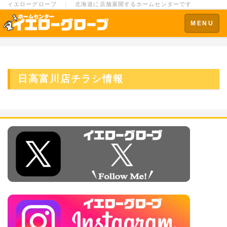
イエローグローブ ： 北海道に店舗展開するホームセンターです
Toggle
MENU
navigation
日高富川店チラシ情報